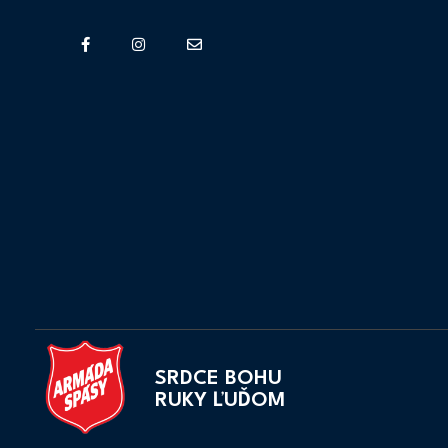
SRDCE BOHU
RUKY ĽUĎOM
Armáda Spásy na Slovensku
Srdce Bohu, ruky ľuďom