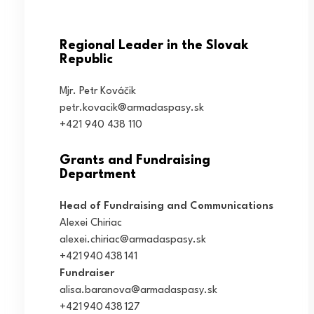
Regional Leader in the Slovak
Republic
Mjr. Petr Kováčik
petr.kovacik@armadaspasy.sk
+421 940 438 110
Grants and Fundraising
Department
Head of Fundraising and Communications
Alexei Chiriac
alexei.chiriac@armadaspasy.sk
+421 940 438 141
Fundraiser
alisa.baranova@armadaspasy.sk
+421 940 438 127