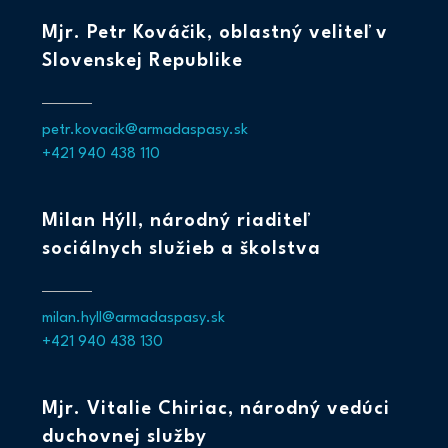
Mjr. Petr Kováčik, oblastný veliteľ v
Slovenskej Republike
petr.kovacik@armadaspasy.sk
+421 940 438 110
Milan Hýll, národný riaditeľ
sociálnych služieb a školstva
milan.hyll@armadaspasy.sk
+421 940 438 130
Mjr. Vitalie Chiriac, národný vedúci
duchovnej služby