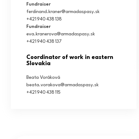
Fundraiser
ferdinand.kraner@armadaspasy.sk
+421 940 438 138
Fundraiser
eva.kranerova@armadaspasy.sk
+421 940 438 137
Coordinator of work in eastern
Slovakia
Beata Voráková
beata.vorakova@armadaspasy.sk
+421 940 438 115