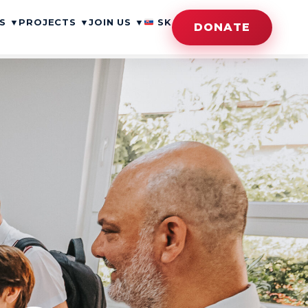
ES
▼
PROJECTS
▼
JOIN US
▼
SK
DONATE