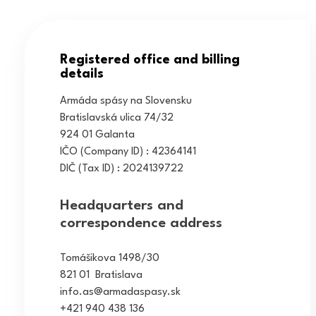
Registered office and billing
details
Armáda spásy na Slovensku
Bratislavská ulica 74/32
924 01 Galanta
IČO (Company ID) : 42364141
DIČ (Tax ID) : 2024139722
Headquarters and
correspondence address
Tomášikova 1498/30
821 01 Bratislava
info.as@armadaspasy.sk
+421 940 438 136