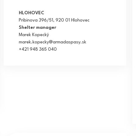
HLOHOVEC
Pribinova 396/51, 920 01 Hlohovec
Shelter manager
Marek Kopecký
marek.kopecky@armadaspasy.sk
+421 948 365 040