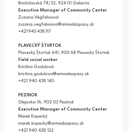
Bratislavská 74/32, 924 01 Galanta
Executive Manager of Community Center
Zuzana Végfalviová
zuzana.vegfalviova@armadaspasy.sk
+421 940 438 117
PLAVECKÝ ŠTVRTOK
Plavecký Štvrtok 641, 900 68 Plavecký Štvrtok
Field social worker
Kristína Godulová
kristina.godulova@armadaspasy.sk
+421 940 438 140
PEZINOK
Glejovka 1A, 902 03 Pezinok
Executive Manager of Community Center
Marek Kopecký
marek.kopecky@armadaspasy.sk
+421 940 438 132