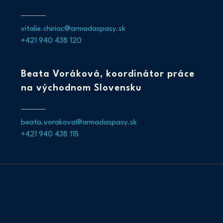
vitalie.chiriac@armadaspasy.sk
+421 940 438 120
Beata Voráková, koordinátor práce
na východnom Slovensku
beata.vorakova@armadaspasy.sk
+421 940 438 115