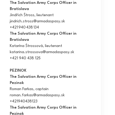
The Salvation Army Corps Officer in
Bratislava
Jindřich Štross, lieutenant
jindrich.stross@armadaspasy.sk
+421 940 438 134
The Salvation Army Corps Officer in
Bratislava
Katarína Štrossová, lieutenant
katarina.strossova@armadaspasy.sk
+421 940 438 125
PEZINOK
The Salvation Army Corps Officer in
Pezinok
Roman Farkas, captain
roman.farkas@armadaspasy.sk
+421940438123
The Salvation Army Corps Officer in
Pezinok