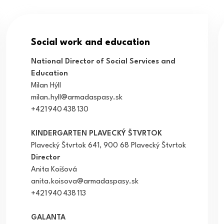
Social work and education
National Director of Social Services and
Education
Milan Hýll
milan.hyll@armadaspasy.sk
+421 940 438 130
KINDERGARTEN PLAVECKÝ ŠTVRTOK
Plavecký Štvrtok 641, 900 68 Plavecký Štvrtok
Director
Anita Koišová
anita.koisova@armadaspasy.sk
+421 940 438 113
GALANTA