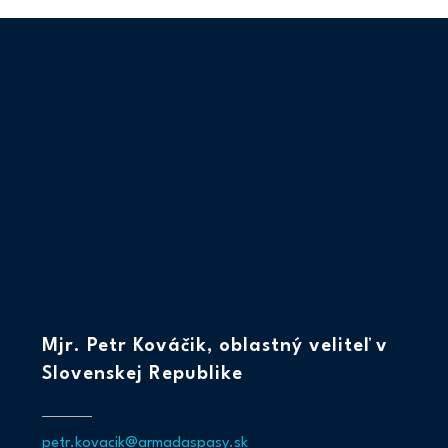
Mjr. Petr Kováčik, oblastný veliteľ v
Slovenskej Republike
petr.kovacik@armadaspasy.sk