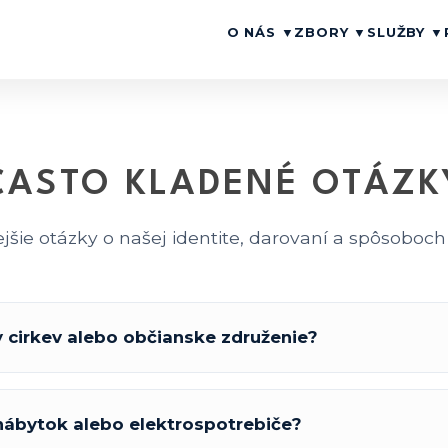
O NÁS
▼
ZBORY
▼
SLUŽBY
▼
ČASTO KLADENÉ OTÁZK
jšie otázky o našej identite, darovaní a spôsoboc
 cirkev alebo občianske združenie?
ábytok alebo elektrospotrebiče?