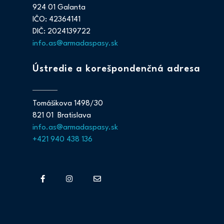
924 01 Galanta
IČO: 42364141
DIČ: 2024139722
info.as@armadaspasy.sk
Ústredie a korešpondenčná adresa
Tomášikova 1498/30
821 01 Bratislava
info.as@armadaspasy.sk
+421 940 438 136