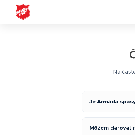
Najčaste
Je Armáda spásy
Môžem darovať n