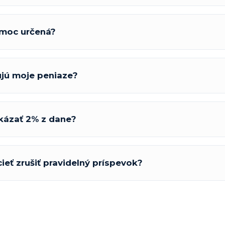
omoc určená?
jú moje peniaze?
ázať 2% z dane?
eť zrušiť pravidelný príspevok?