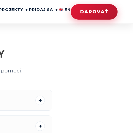
PROJEKTY
▼
PRIDAJ SA
▼
EN
DAROVAŤ
Y
h pomoci.